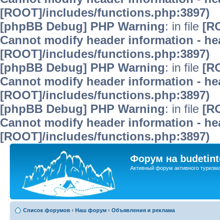
[ROOT]/includes/functions.php:3897)
[phpBB Debug] PHP Warning
: in file
[R
Cannot modify header information - hea
[ROOT]/includes/functions.php:3897)
[phpBB Debug] PHP Warning
: in file
[R
Cannot modify header information - hea
[ROOT]/includes/functions.php:3897)
[phpBB Debug] PHP Warning
: in file
[R
Cannot modify header information - hea
[ROOT]/includes/functions.php:3897)
Форум на budetint
Активный форум активного туризм
Список форумов
‹
Наш форум
‹
Объявления и реклама