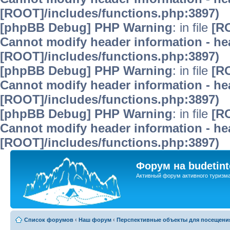
[ROOT]/includes/functions.php:3897)
[phpBB Debug] PHP Warning
: in file
[R
Cannot modify header information - hea
[ROOT]/includes/functions.php:3897)
[phpBB Debug] PHP Warning
: in file
[R
Cannot modify header information - hea
[ROOT]/includes/functions.php:3897)
[phpBB Debug] PHP Warning
: in file
[R
Cannot modify header information - hea
[ROOT]/includes/functions.php:3897)
Форум на budetint
Активный форум активного туризм
Список форумов
‹
Наш форум
‹
Перспективные объекты для посещени