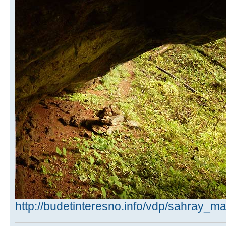
http://budetinteresno.info/vdp/sahray_ma