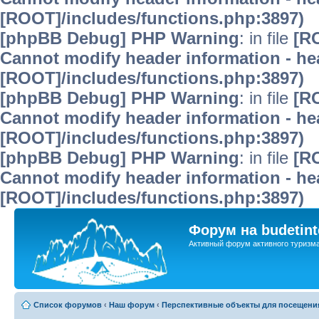
[ROOT]/includes/functions.php:3897)
[phpBB Debug] PHP Warning
: in file
[R
Cannot modify header information - hea
[ROOT]/includes/functions.php:3897)
[phpBB Debug] PHP Warning
: in file
[R
Cannot modify header information - hea
[ROOT]/includes/functions.php:3897)
[phpBB Debug] PHP Warning
: in file
[R
Cannot modify header information - hea
[ROOT]/includes/functions.php:3897)
Форум на budetint
Активный форум активного туризм
Список форумов
‹
Наш форум
‹
Перспективные объекты для посещени