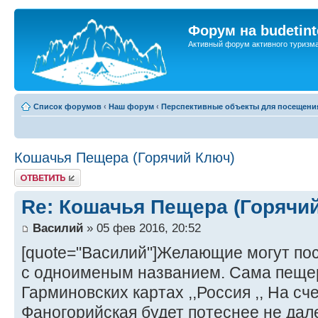
Форум на budetint
Активный форум активного туризм
Список форумов
‹
Наш форум
‹
Перспективные объекты для посещени
Кошачья Пещера (Горячий Ключ)
Ответить
Re: Кошачья Пещера (Горячи
Василий
» 05 фев 2016, 20:52
[quote="Василий"]Желающие могут по
с одноименым названием. Сама пещер
Гарминовских картах ,,Россия ,, На сч
Фаногорийская будет потеснее не дале