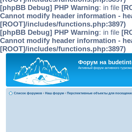
[phpBB Debug] PHP Warning
: in file
[R
Cannot modify header information - hea
[ROOT]/includes/functions.php:3897)
[phpBB Debug] PHP Warning
: in file
[R
Cannot modify header information - hea
[ROOT]/includes/functions.php:3897)
Форум на budetint
Активный форум активного туризм
Список форумов
‹
Наш форум
‹
Перспективные объекты для посещени