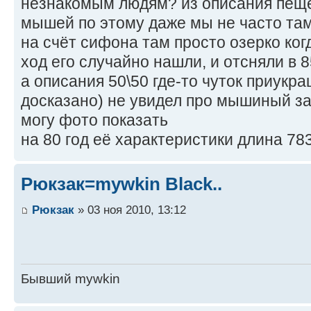
незнакомым людям? из описания пеще
мышей по этому даже мы не часто та
на счёт сифона там просто озерко ког
ход его случайно нашли, и отсняли в 8
а описания 50\50 где-то чуток приукра
досказано) не увидел про мышиный з
могу фото показать
на 80 год её характеристики длина 783
Рюкзак=mywkin Black..
Рюкзак
» 03 ноя 2010, 13:12
Бывший mywkin