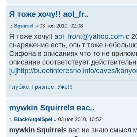
Я тоже хочу!! aol_fr..
Squirrel
» 03 ноя 2010, 02:08
Я тоже хочу!!
aol_front@yahoo.com
с 2
снаряжение есть, опыт тоже небольшо
Сифона в описаниях что то не припомн
описание соответствует действительн
[u]http://budetinteresno.info/caves/kany
Глубже, Грязнее, Уже!!!
mywkin Squirrelя вас..
BlackAngelSpel
» 03 ноя 2010, 10:52
mywkin
Squirrel
я вас не знаю смысл 