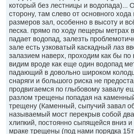
который без лестницы и водопада)... 
сторону, там слево от основного ход
размеров зал, особенно в высоту и вс
песка. прямо по ходу пещеры метрах в
падает водопад, залезть проблемотич
зале есть узковатый каскадный лаз вв
залазием наверх, проходим как бы по 
видим вроде как еще один водопад ме
падающий в довольно широком колодц
снаряги и большого риска не предост
продвигаемся по глыбовому завалу е
разлом трещены попадая на каменны
трещену (Каменный, сыпучий завал о
называемый мост перекрыв собой два 
хлипкий, постоянно сыпящейся вниз и 
мраке трещены (под нами порядка 15т