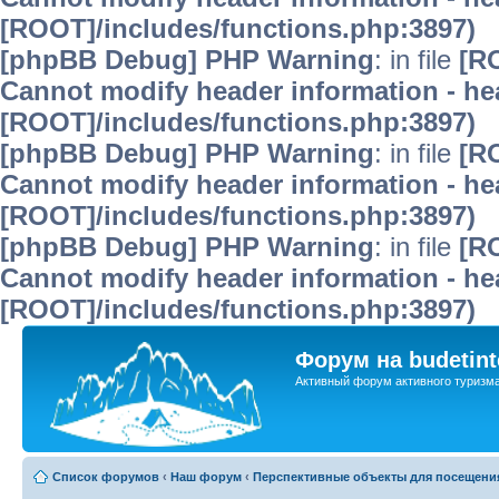
[ROOT]/includes/functions.php:3897)
[phpBB Debug] PHP Warning
: in file
[R
Cannot modify header information - hea
[ROOT]/includes/functions.php:3897)
[phpBB Debug] PHP Warning
: in file
[R
Cannot modify header information - hea
[ROOT]/includes/functions.php:3897)
[phpBB Debug] PHP Warning
: in file
[R
Cannot modify header information - hea
[ROOT]/includes/functions.php:3897)
Форум на budetint
Активный форум активного туризм
Список форумов
‹
Наш форум
‹
Перспективные объекты для посещени