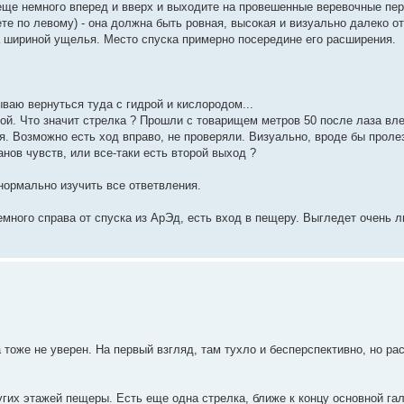
 еще немного вперед и вверх и выходите на провешенные веревочные пер
те по левому) - она должна быть ровная, высокая и визуально далеко от
за шириной ущелья. Место спуска примерно посередине его расширения.
ваю вернуться туда с гидрой и кислородом...
кой. Что значит стрелка ? Прошли с товарищем метров 50 после лаза вл
. Возможно есть ход вправо, не проверяли. Визуально, вроде бы проле
нов чувств, или все-таки есть второй выход ?
 нормально изучить все ответвления.
емного справа от спуска из АрЭд, есть вход в пещеру. Выгледет очень 
 тоже не уверен. На первый взгляд, там тухло и бесперспективно, но ра
ругих этажей пещеры. Есть еще одна стрелка, ближе к концу основной га