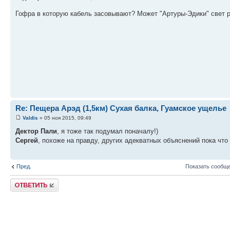
Гофра в которую кабель засовывают? Может "Артуры-Эдики" свет 
Re: Пещера Арэд (1,5км) Сухая балка, Гуамское ущелье
Valdis
» 05 ноя 2015, 09:49
Дектор Пали
, я тоже так подумал поначалу!)
Сергей
, похоже на правду, других адекватных объяснений пока что
Пред.
Показать сообще
Ответить
Вернуться в Перспективные объекты для посещения
КТО СЕЙЧАС НА КОНФЕРЕНЦИИ