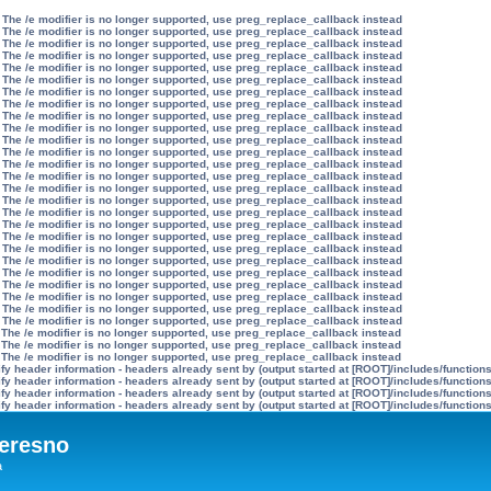
 The /e modifier is no longer supported, use preg_replace_callback instead
 The /e modifier is no longer supported, use preg_replace_callback instead
 The /e modifier is no longer supported, use preg_replace_callback instead
 The /e modifier is no longer supported, use preg_replace_callback instead
 The /e modifier is no longer supported, use preg_replace_callback instead
 The /e modifier is no longer supported, use preg_replace_callback instead
 The /e modifier is no longer supported, use preg_replace_callback instead
 The /e modifier is no longer supported, use preg_replace_callback instead
 The /e modifier is no longer supported, use preg_replace_callback instead
 The /e modifier is no longer supported, use preg_replace_callback instead
 The /e modifier is no longer supported, use preg_replace_callback instead
 The /e modifier is no longer supported, use preg_replace_callback instead
 The /e modifier is no longer supported, use preg_replace_callback instead
 The /e modifier is no longer supported, use preg_replace_callback instead
 The /e modifier is no longer supported, use preg_replace_callback instead
 The /e modifier is no longer supported, use preg_replace_callback instead
 The /e modifier is no longer supported, use preg_replace_callback instead
 The /e modifier is no longer supported, use preg_replace_callback instead
 The /e modifier is no longer supported, use preg_replace_callback instead
 The /e modifier is no longer supported, use preg_replace_callback instead
 The /e modifier is no longer supported, use preg_replace_callback instead
 The /e modifier is no longer supported, use preg_replace_callback instead
 The /e modifier is no longer supported, use preg_replace_callback instead
 The /e modifier is no longer supported, use preg_replace_callback instead
 The /e modifier is no longer supported, use preg_replace_callback instead
 The /e modifier is no longer supported, use preg_replace_callback instead
 The /e modifier is no longer supported, use preg_replace_callback instead
 The /e modifier is no longer supported, use preg_replace_callback instead
 The /e modifier is no longer supported, use preg_replace_callback instead
y header information - headers already sent by (output started at [ROOT]/includes/function
y header information - headers already sent by (output started at [ROOT]/includes/function
y header information - headers already sent by (output started at [ROOT]/includes/function
y header information - headers already sent by (output started at [ROOT]/includes/function
eresno
а