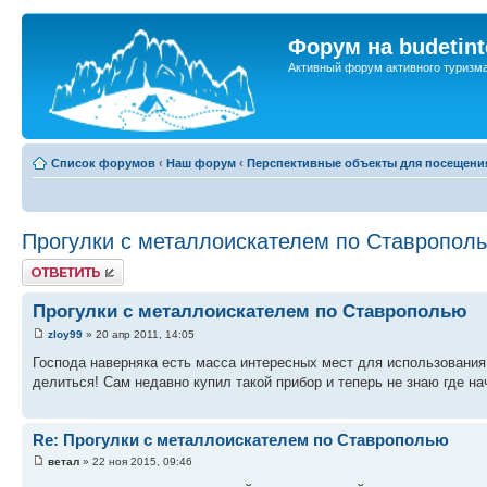
Форум на budetint
Активный форум активного туризм
Список форумов
‹
Наш форум
‹
Перспективные объекты для посещени
Прогулки с металлоискателем по Ставропол
Ответить
Прогулки с металлоискателем по Ставрополью
zloy99
» 20 апр 2011, 14:05
Господа наверняка есть масса интересных мест для использования
делиться! Сам недавно купил такой прибор и теперь не знаю где на
Re: Прогулки с металлоискателем по Ставрополью
ветал
» 22 ноя 2015, 09:46