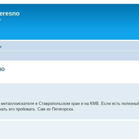
eresno
а
я
ью
 металлоискателя в Ставропольском крае и на КМВ. Если есть полезны
чать его пробовать. Сам из Пятигорска.