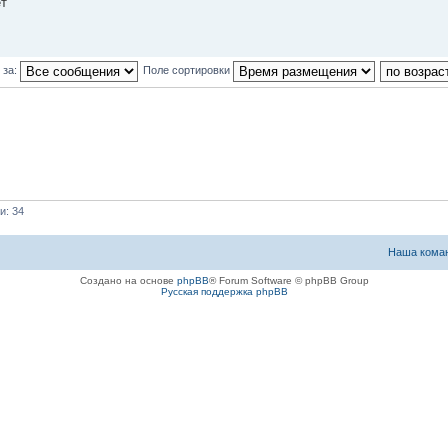
ет
 за:
Поле сортировки
и: 34
Наша кома
Создано на основе
phpBB
® Forum Software © phpBB Group
Русская поддержка phpBB