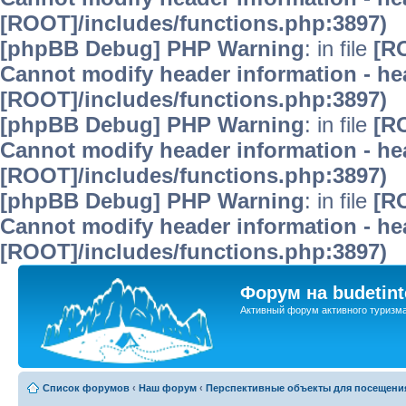
[ROOT]/includes/functions.php:3897)
[phpBB Debug] PHP Warning
: in file
[R
Cannot modify header information - hea
[ROOT]/includes/functions.php:3897)
[phpBB Debug] PHP Warning
: in file
[R
Cannot modify header information - hea
[ROOT]/includes/functions.php:3897)
[phpBB Debug] PHP Warning
: in file
[R
Cannot modify header information - hea
[ROOT]/includes/functions.php:3897)
Форум на budetint
Активный форум активного туризм
Список форумов
‹
Наш форум
‹
Перспективные объекты для посещени