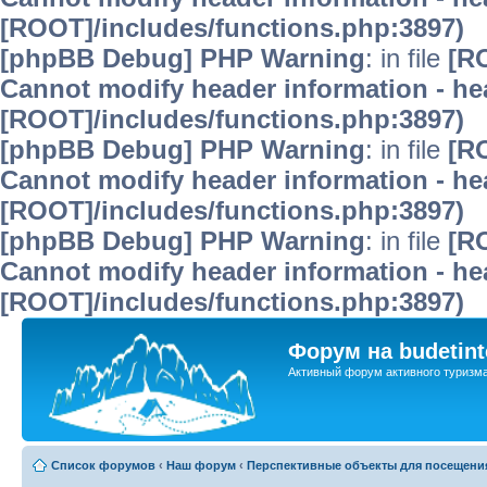
[ROOT]/includes/functions.php:3897)
[phpBB Debug] PHP Warning
: in file
[R
Cannot modify header information - hea
[ROOT]/includes/functions.php:3897)
[phpBB Debug] PHP Warning
: in file
[R
Cannot modify header information - hea
[ROOT]/includes/functions.php:3897)
[phpBB Debug] PHP Warning
: in file
[R
Cannot modify header information - hea
[ROOT]/includes/functions.php:3897)
Форум на budetint
Активный форум активного туризм
Список форумов
‹
Наш форум
‹
Перспективные объекты для посещени