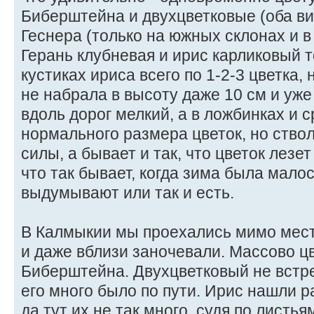
Биберштейна и двухцветковые (оба в
Геснера (только на южных склонах и в
Герань клубневая и ирис карликовый т
кустиках ириса всего по 1-2-3 цветка,
не набрала в высоту даже 10 см и уже
вдоль дорог мелкий, а в ложбинках и с
нормального размера цветок, но ствол
силы, а бывает и так, что цветок лезет
что так бывает, когда зима была малос
выдумывают или так и есть.
В Калмыкии мы проехались мимо мес
и даже вблизи заночевали. Массово ц
Биберштейна. Двухцветковый не встре
его много было по пути. Ирис нашли р
да тут их не так много, судя по листь