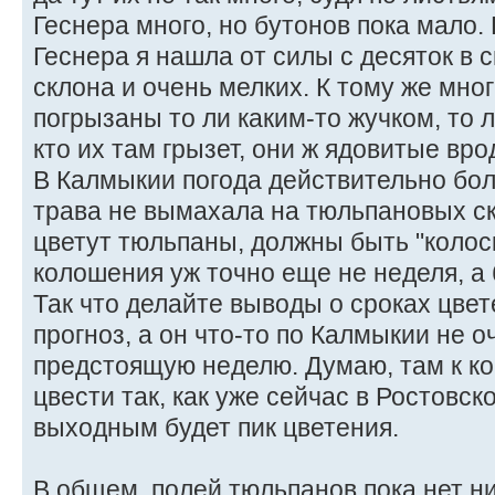
Геснера много, но бутонов пока мало
Геснера я нашла от силы с десяток в 
склона и очень мелких. К тому же мно
погрызаны то ли каким-то жучком, то 
кто их там грызет, они ж ядовитые вро
В Калмыкии погода действительно бол
трава не вымахала на тюльпановых ск
цветут тюльпаны, должны быть "колоски
колошения уж точно еще не неделя, а
Так что делайте выводы о сроках цве
прогноз, а он что-то по Калмыкии не 
предстоящую неделю. Думаю, там к ко
цвести так, как уже сейчас в Ростовско
выходным будет пик цветения.
В общем, полей тюльпанов пока нет ниг