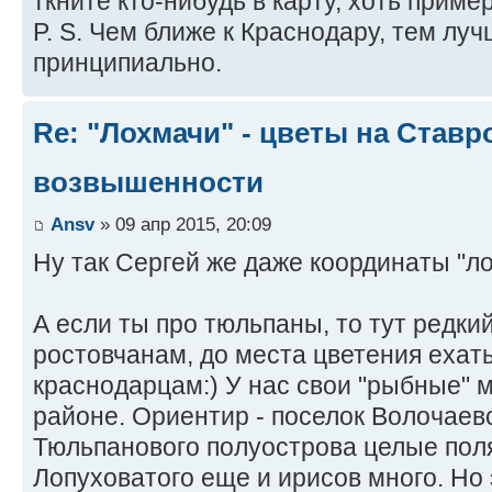
ткните кто-нибудь в карту, хоть приме
P. S. Чем ближе к Краснодару, тем луч
принципиально.
Re: "Лохмачи" - цветы на Став
возвышенности
Ansv
» 09 апр 2015, 20:09
Ну так Сергей же даже координаты "л
А если ты про тюльпаны, то тут редкий
ростовчанам, до места цветения ехат
краснодарцам:) У нас свои "рыбные" м
районе. Ориентир - поселок Волочаев
Тюльпанового полуострова целые поля
Лопуховатого еще и ирисов много. Но 