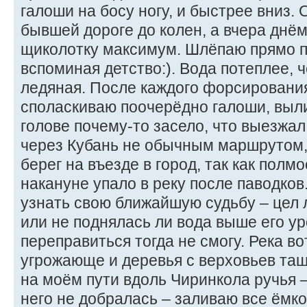
галоши на босу ногу, и быстрее вниз. 
бывшей дороге до колен, а вчера днём 
щиколотку максимум. Шлёпаю прямо п
вспоминая детство:). Вода потеплее, 
ледяная. После каждого форсировани
споласкиваю поочерёдно галоши, выли
голове почему-то засело, что выезжал
через Кубань не обычным маршрутом,
берег на въезде в город, так как пол
накануне упало в реку после паводков
узнать свою ближайшую судьбу – цел 
или не поднялась ли вода выше его ур
переправиться тогда не смогу. Река во
угрожающе и деревья с верховьев тащ
на моём пути вдоль Чиринкола ручья –
него не добралась – заливаю все ёмко