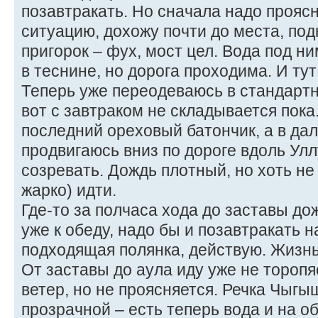
позавтракать. Но сначала надо проя
ситуацию, дохожу почти до места, по
пригорок – фух, мост цел. Вода под ни
в теснине, но дорога проходима. И ту
Теперь уже переодеваюсь в стандартн
вот с завтраком не складывается пока
последний ореховый батончик, а в да
продвигаюсь вниз по дороге вдоль Ул
созревать. Дождь плотный, но хоть не 
жарко) идти.
Где-то за полчаса хода до заставы до
уже к обеду, надо бы и позавтракать н
подходящая полянка, действую. Жизнь
От заставы до аула иду уже не торопя
ветер, но не проясняется. Речка Чыгы
прозрачной – есть теперь вода и на о