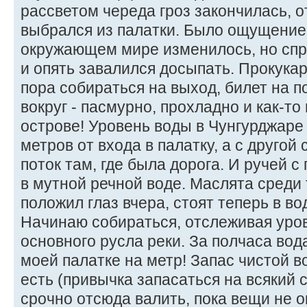
рассветом череда гроз закончилась, о
выбрался из палатки. Было ощущение, 
окружающем мире изменилось, но спро
и опять завалился досыпать. Прокука
пора собираться на выход, билет на п
вокруг - пасмурно, прохладно и как-то 
острове! Уровень воды в Чунгурджаре 
метров от входа в палатку, а с друг
поток там, где была дорога. И ручей 
в мутной речной воде. Маслята среди 
положил глаз вчера, стоят теперь в вод
Начинаю собираться, отслеживая уро
основного русла реки. За полчаса вод
моей палатке на метр! Запас чистой в
есть (привычка запасаться на всякий с
срочно отсюда валить, пока вещи не о