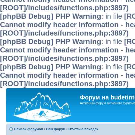
[ROOT]/includes/functions.php:3897)
[phpBB Debug] PHP Warning
: in file
[R
Cannot modify header information - hea
[ROOT]/includes/functions.php:3897)
[phpBB Debug] PHP Warning
: in file
[R
Cannot modify header information - hea
[ROOT]/includes/functions.php:3897)
[phpBB Debug] PHP Warning
: in file
[R
Cannot modify header information - hea
[ROOT]/includes/functions.php:3897)
Форум на budetint
Активный форум активного туризм
Список форумов
‹
Наш форум
‹
Отчеты о походах