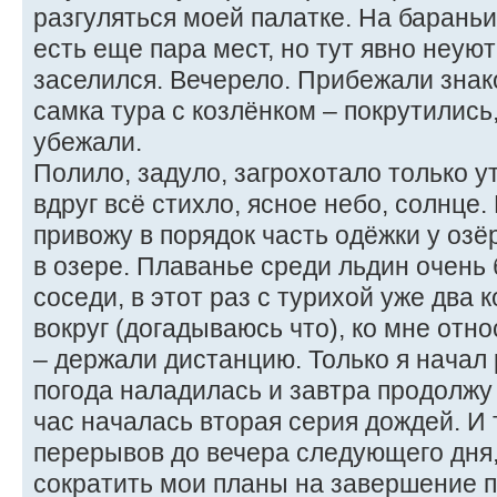
разгуляться моей палатке. На бараньи
есть еще пара мест, но тут явно неую
заселился. Вечерело. Прибежали зна
самка тура с козлёнком – покрутились
убежали.
Полило, задуло, загрохотало только у
вдруг всё стихло, ясное небо, солнце
привожу в порядок часть одёжки у озё
в озере. Плаванье среди льдин очень 
соседи, в этот раз с турихой уже два 
вокруг (догадываюсь что), ко мне отн
– держали дистанцию. Только я начал
погода наладилась и завтра продолжу 
час началась вторая серия дождей. И 
перерывов до вечера следующего дня,
сократить мои планы на завершение 