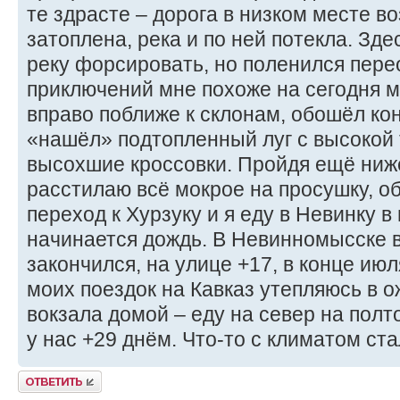
те здрасте – дорога в низком месте в
затоплена, река и по ней потекла. Зде
реку форсировать, но поленился перео
приключений мне похоже на сегодня м
вправо поближе к склонам, обошёл кон
«нашёл» подтопленный луг с высокой 
высохшие кроссовки. Пройдя ещё ниж
расстилаю всё мокрое на просушку, о
переход к Хурзуку и я еду в Невинку в
начинается дождь. В Невинномысске 
закончился, на улице +17, в конце июл
моих поездок на Кавказ утепляюсь в о
вокзала домой – еду на север на полт
у нас +29 днём. Что-то с климатом с
Ответить