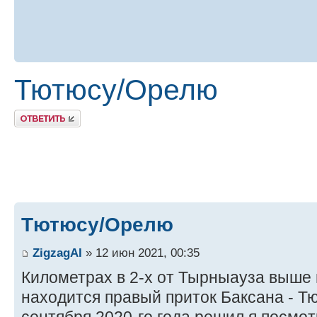
Тютюсу/Орелю
Ответить
Тютюсу/Орелю
ZigzagAI
» 12 июн 2021, 00:35
Километрах в 2-х от Тырныауза выше
находится правый приток Баксана - Тю
сентября 2020-го года решил я посмотре