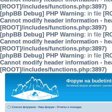
[ROOT]/includes/functions.php:3897)
[phpBB Debug] PHP Warning
: in file
[R
Cannot modify header information - hea
[ROOT]/includes/functions.php:3897)
[phpBB Debug] PHP Warning
: in file
[R
Cannot modify header information - hea
[ROOT]/includes/functions.php:3897)
[phpBB Debug] PHP Warning
: in file
[R
Cannot modify header information - hea
[ROOT]/includes/functions.php:3897)
Форум на budetint
Активный форум активного туризм
Список форумов
‹
Наш форум
‹
Отчеты о походах