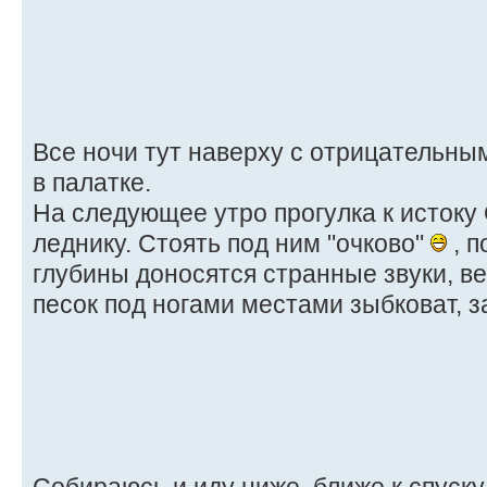
Все ночи тут наверху с отрицательны
в палатке.
На следующее утро прогулка к исток
леднику. Стоять под ним "очково"
, п
глубины доносятся странные звуки, в
песок под ногами местами зыбковат, з
Собираюсь и иду ниже, ближе к спуску