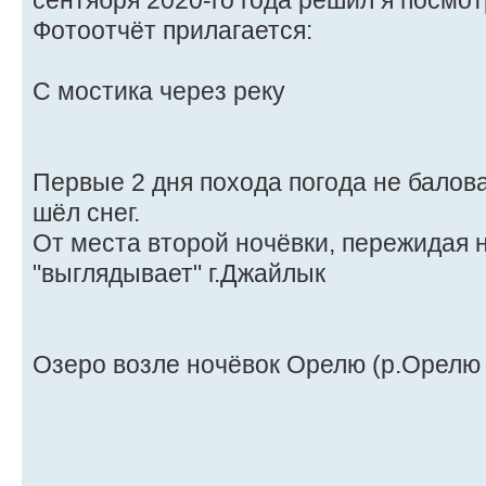
Фотоотчёт прилагается:
С мостика через реку
Первые 2 дня похода погода не балова
шёл снег.
От места второй ночёвки, пережидая 
"выглядывает" г.Джайлык
Озеро возле ночёвок Орелю (р.Орелю 