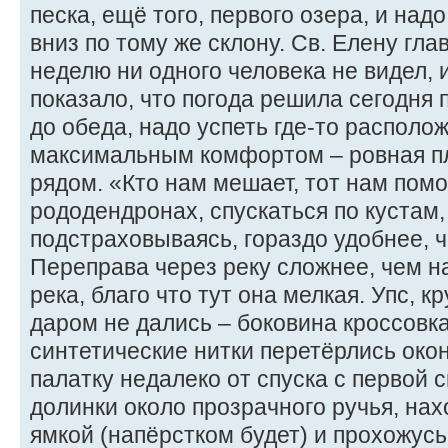
песка, ещё того, первого озера, и над
вниз по тому же склону. Св. Елену гла
неделю ни одного человека не видел, 
показало, что погода решила сегодня 
до обеда, надо успеть где-то располо
максимальным комфортом – ровная пл
рядом. «Кто нам мешает, тот нам помо
рододендронах, спускаться по кустам,
подстраховываясь, гораздо удобнее, 
Переправа через реку сложнее, чем н
река, благо что тут она мелкая. Упс, 
даром не дались – боковина кроссовк
синтетические нитки перетёрлись око
палатку недалеко от спуска с первой 
долинки около прозрачного ручья, нах
ямкой (напёрстком будет) и прохожусь