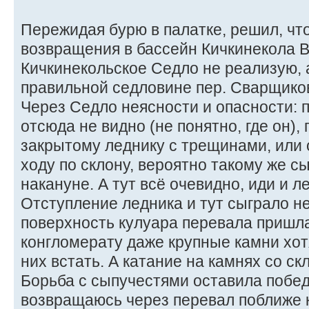
Пережидая бурю в палатке, решил, чт
возвращения в бассейн Кичкинекола Во
Кичкинекольское Седло не реализую, 
правильной седловине пер. Сварщиков 
Через Седло неясности и опасности: п
отсюда не видно (не понятно, где он),
закрытому леднику с трещинами, или 
ходу по склону, вероятно такому же сы
накануне. А тут всё очевидно, иди и ле
Отступление ледника и тут сыграло н
поверхность кулуара перевала пришла
конгломерату даже крупные камни хотя
них встать. А катание на камнях со ск
Борьба с сыпучестями оставила побед
возвращаюсь через перевал поближе 