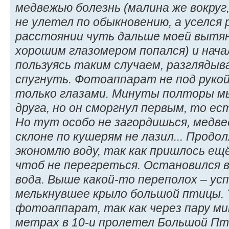
медвежью болезнь (малина же вокруг
не улетел по обыкновению, а уселся 
расстоянии чуть дальше моей вытян
хорошим глазомером попался) и начал
пользуясь таким случаем, разглядыва
спугнуть. Фотоаппарат не под рукой
только глазами. Минуты полторы мы
друга, но он сморгнул первым, то ест
Но тут особо не загордишься, медв
склоне по кушерям не лазил... Продо
экономлю воду, так как пришлось ещё
чтоб не перегреться. Остановился в
вода. Выше какой-то переполох – ус
мелькнувшее крыло большой птицы.
фотоаппарат, так как через пару м
метрах в 10-и пролетел Большой Пт