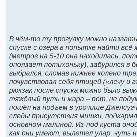
В чём-то ту прогулку можно назвать
спуске с озера в попытке найти всё
(метров на 5-10 она находилась, пот
оползает потихоньку), забурился в б
выбрался, сломав нижнее колено тре
почувствовал себя птицей («лечу и г
рюкзак после спуска можно было выж
тяжёлый путь и жара – пот, не поду
пошёл на подъем в урочище Джелсугч
следы присутствия мишки, подкармли
основном малиной. Из-под куста оно
как они умеют, вылетел улар, чуть н