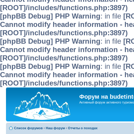
[ROOT]/includes/functions.php:3897)
[phpBB Debug] PHP Warning
: in file
[R
Cannot modify header information - hea
[ROOT]/includes/functions.php:3897)
[phpBB Debug] PHP Warning
: in file
[R
Cannot modify header information - hea
[ROOT]/includes/functions.php:3897)
[phpBB Debug] PHP Warning
: in file
[R
Cannot modify header information - hea
[ROOT]/includes/functions.php:3897)
Форум на budetint
Активный форум активного туризм
Список форумов
‹
Наш форум
‹
Отчеты о походах