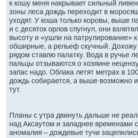
к кошу меня накрывает сильный ливен
зоны леса дождь переходит в моросящ
уходят. У коша только коровы, выше п
и с десяток орлов спугнул, они взлете
высоту и «ушли на патрулирование» к
обширные, а рельеф скучный. Дохожу 
рядом ставлю палатку. Вода в ручье 
пальцы отзываются о хозяине нецензу
запас надо. Облака летят метрах в 10
дождь собирается, а выше возможно и
тут.
Планы с утра двинуть дальше не реал
над Аксаутом и западнее временами св
аномалия – дождевые тучи зацепилис