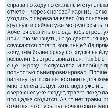
справа по ходу по скальным ступенька
отчёте – через снеговой карниз. Толко
уходить с перевала влево (по описан
крупную и сейчас уже мокрую осыпь, ч
Хочется свалить отсюда побыстрее, у
начинаю мёрзнуть, надо двигаться шус
спускаются рогато-копытные? Да прямо
хочу, тем более сразу со спуска выйду
позволит быстрее двигаться. Так быст
ещё ни разу не спускался. И вообще 
полностью съимпровизировал. Прошёл
палатку тут пока не поставить для ко
много снега вокруг, хоть вода уже и о
озера снег уже сходит, травка пожухл
площадка сгодится. А что нет травы, то
отчётах, что туры тут ночью спать меш