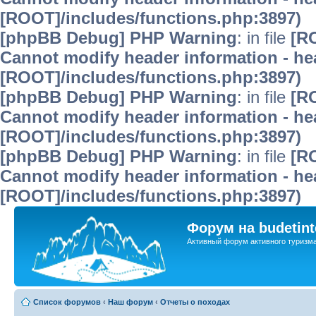
[ROOT]/includes/functions.php:3897)
[phpBB Debug] PHP Warning
: in file
[R
Cannot modify header information - hea
[ROOT]/includes/functions.php:3897)
[phpBB Debug] PHP Warning
: in file
[R
Cannot modify header information - hea
[ROOT]/includes/functions.php:3897)
[phpBB Debug] PHP Warning
: in file
[R
Cannot modify header information - hea
[ROOT]/includes/functions.php:3897)
Форум на budetint
Активный форум активного туризм
Список форумов
‹
Наш форум
‹
Отчеты о походах