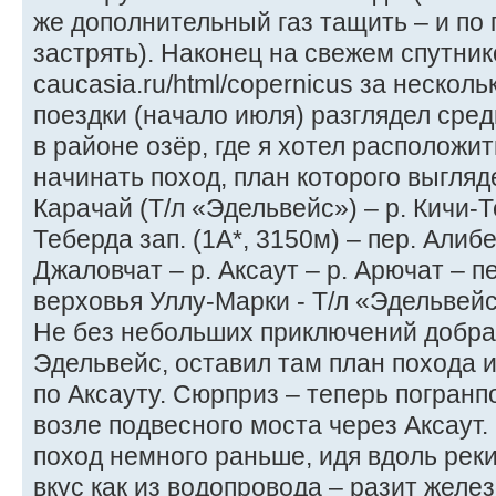
же дополнительный газ тащить – и по
застрять). Наконец на свежем спутни
caucasia.ru/html/copernicus за нескол
поездки (начало июля) разглядел сред
в районе озёр, где я хотел расположи
начинать поход, план которого выгляде
Карачай (Т/л «Эдельвейс») – р. Кичи-Т
Теберда зап. (1А*, 3150м) – пер. Алибе
Джаловчат – р. Аксаут – р. Арючат – п
верховья Уллу-Марки - Т/л «Эдельвейс
Не без небольших приключений добра
Эдельвейс, оставил там план похода и
по Аксауту. Сюрприз – теперь погранп
возле подвесного моста через Аксаут.
поход немного раньше, идя вдоль реки
вкус как из водопровода – разит желе