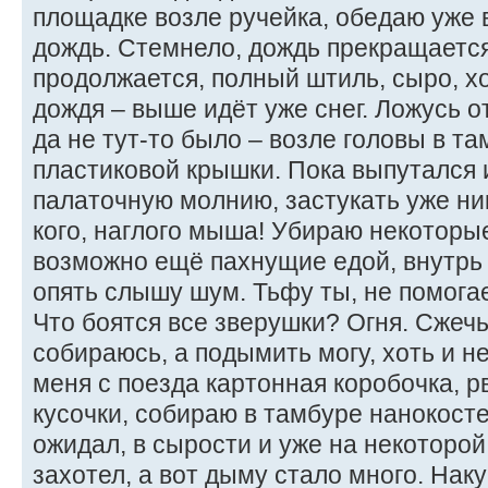
площадке возле ручейка, обедаю уже 
дождь. Стемнело, дождь прекращается
продолжается, полный штиль, сыро, х
дождя – выше идёт уже снег. Ложусь о
да не тут-то было – возле головы в т
пластиковой крышки. Пока выпутался 
палаточную молнию, застукать уже ни
кого, наглого мыша! Убираю некоторы
возможно ещё пахнущие едой, внутрь 
опять слышу шум. Тьфу ты, не помогае
Что боятся все зверушки? Огня. Сжечь
собираюсь, а подымить могу, хоть и н
меня с поезда картонная коробочка, р
кусочки, собираю в тамбуре нанокосте
ожидал, в сырости и уже на некоторой
захотел, а вот дыму стало много. На