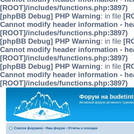
[ROOT]/includes/functions.php:3897)
[phpBB Debug] PHP Warning
: in file
[R
Cannot modify header information - hea
[ROOT]/includes/functions.php:3897)
[phpBB Debug] PHP Warning
: in file
[R
Cannot modify header information - hea
[ROOT]/includes/functions.php:3897)
[phpBB Debug] PHP Warning
: in file
[R
Cannot modify header information - hea
[ROOT]/includes/functions.php:3897)
Форум на budetint
Активный форум активного туризм
Список форумов
‹
Наш форум
‹
Отчеты о походах