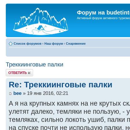
Форум на budetint
Активный форум активного туризм
Список форумов
‹
Наш форум
‹
Снаряжение
Треккиинговые палки
Ответить
Re: Треккиинговые палки
bee
» 19 янв 2016, 02:21
А я на крупных камнях на не крутых ск
улетят далеко, темляки не пользую, - у
темляках, сильно локоть ушиб, палки
на спуске почти не использую палки, 