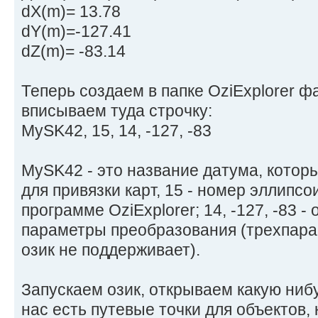
dX(m)= 13.78
dY(m)=-127.41
dZ(m)= -83.14
Теперь создаем в папке OziExplorer фа
вписываем туда строчку:
MySK42, 15, 14, -127, -83
MySK42 - это название датума, котор
для привязки карт, 15 - номер эллипсо
программе OziExplorer; 14, -127, -83 
параметры преобразования (трехпара
озик не поддерживает).
Запускаем озик, открываем какую нибу
нас есть путевые точки для объектов,