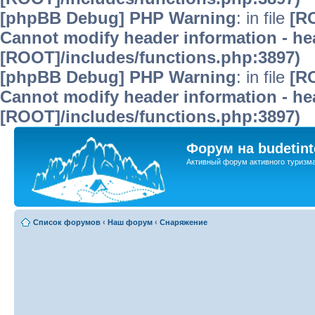
[phpBB Debug] PHP Warning
: in file
[R
Cannot modify header information - hea
[ROOT]/includes/functions.php:3897)
[phpBB Debug] PHP Warning
: in file
[R
Cannot modify header information - hea
[ROOT]/includes/functions.php:3897)
Форум на budetint
Активный форум активного туризм
Список форумов
‹
Наш форум
‹
Снаряжение