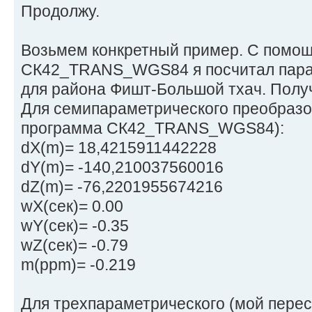
Продолжу.
Возьмем конкретный пример. С помо
СК42_TRANS_WGS84 я посчитал пара
для района Фишт-Большой тхач. Полу
Для семипараметрического преобразо
программа СК42_TRANS_WGS84):
dX(m)= 18,4215911442228
dY(m)= -140,210037560016
dZ(m)= -76,2201955674216
wX(сек)= 0.00
wY(сек)= -0.35
wZ(сек)= -0.79
m(ppm)= -0.219
Для трехпараметрического (мой перес