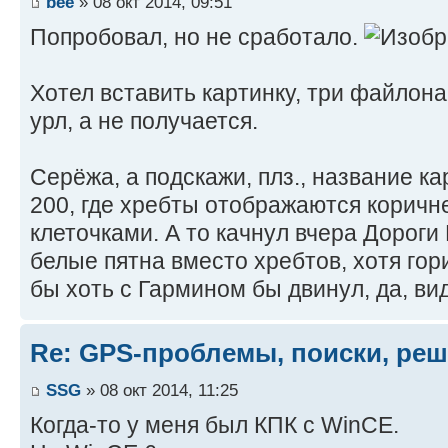
bee
» 08 окт 2014, 09:51
Попробовал, но не сработало.
Хотел вставить картинку, три файлон
урл, а не получается.
Серёжа, а подскажи, плз., название к
200, где хребты отображаются коричн
клеточками. А то качнул вчера Дороги 
белые пятна вместо хребтов, хотя гор
бы хоть с Гармином бы двинул, да, вид
Re: GPS-проблемы, поиски, ре
SSG
» 08 окт 2014, 11:25
Когда-то у меня был КПК с WinCE.