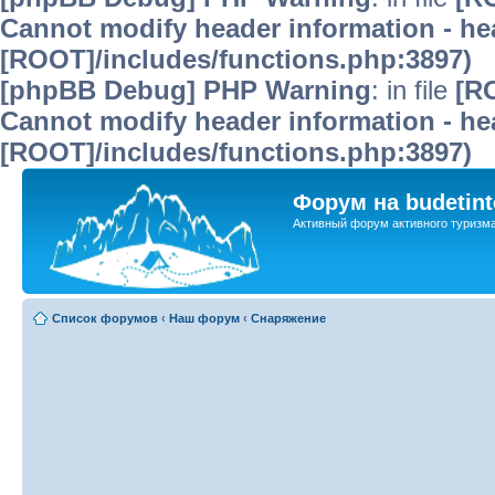
Cannot modify header information - hea
[ROOT]/includes/functions.php:3897)
[phpBB Debug] PHP Warning
: in file
[R
Cannot modify header information - hea
[ROOT]/includes/functions.php:3897)
Форум на budetint
Активный форум активного туризм
Список форумов
‹
Наш форум
‹
Снаряжение