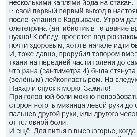
несколькими каплями йода на стакан.
В свой первый первый выход в насто
после купания в Кардываче. Утром да
олететрина (антибиотик в те давние в
нужно! К обеду, пропотев под рюкзако
почти здоровым, хотя в начале идти б
И, тоже давно, прорубил топором вмес
ткани на передней части голени до са
что рана (сантиметра 4) была стянут
(зелёным) лейкопластырем. На следу
Нахар и спуск к морю. Зажило!
При головной боли можно попробовать
сторон ноготь мизинца левой руки до 
пальцев другой руки, или другого чело
от головной боли.
И ещё. Для питья в высокогорье, когда