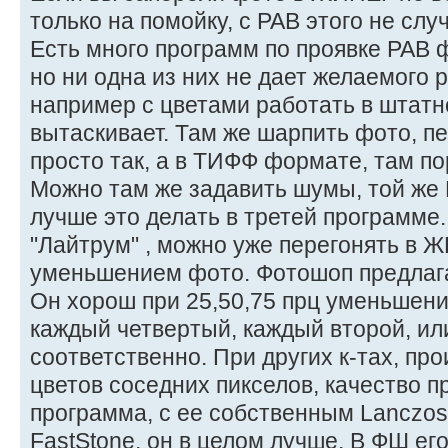
только на помойку, с РАВ этого не слу
Есть много программ по проявке РАВ фа
но ни одна из них не дает желаемого 
например с цветами работать в штатной
вытаскивает. Там же шарпить фото, пе
просто так, а в ТИФФ формате, там по
Можно там же задавить шумы, той же 
лучше это делать в третей программе
"Лайтрум" , можно уже перегонять в Ж
уменьшением фото. Фотошоп предлага
Он хорош при 25,50,75 прц уменьшен
каждый четвертый, каждый второй, ил
соответственно. При других к-тах, пр
цветов соседних пикселов, качество п
программа, с ее собственным Lanczo
FastStone, он в целом лучше. В ФШ его