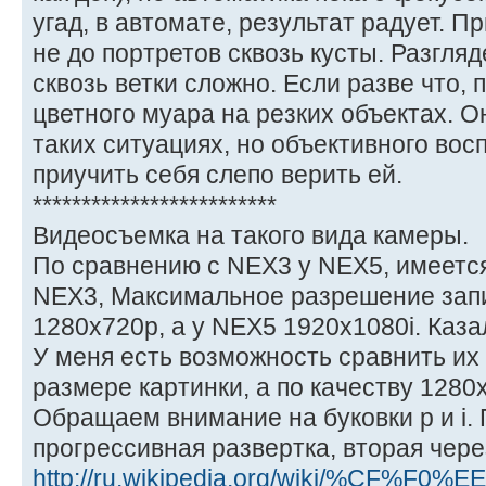
угад, в автомате, результат радует. П
не до портретов сквозь кусты. Разгляд
сквозь ветки сложно. Если разве что, 
цветного муара на резких объектах. О
таких ситуациях, но объективного вос
приучить себя слепо верить ей.
*************************
Видеосъемка на такого вида камеры.
По сравнению с NEX3 у NEX5, имеется
NEX3, Максимальное разрешение зап
1280x720р, а у NEX5 1920x1080i. Каза
У меня есть возможность сравнить их 
размере картинки, а по качеству 1280
Обращаем внимание на буковки p и i. 
прогрессивная развертка, вторая чере
http://ru.wikipedia.org/wiki/%CF%F0%