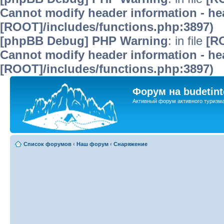
Cannot modify header information - hea
[ROOT]/includes/functions.php:3897)
[phpBB Debug] PHP Warning
: in file
[R
Cannot modify header information - hea
[ROOT]/includes/functions.php:3897)
Форум на budetint
Активный форум активного туризм
Список форумов
‹
Наш форум
‹
Снаряжение