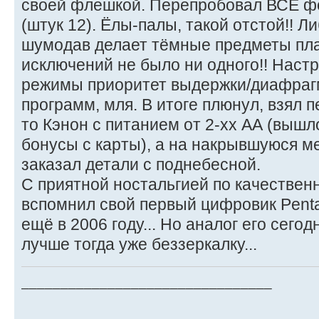
своей флешкой. Перепробовал ВСЕ фо
(штук 12). Ёлы-палы, такой отстой!! Л
шумодав делает тёмные предметы пл
исключений не было ни одного!! Настр
режимы приоритет выдержки/диафраг
программ, мля. В итоге плюнул, взял 
то Кэнон с питанием от 2-хх АА (вышл
бонусы с карты), а на накрывшуюся м
заказал детали с поднебесной.
С приятной ностальгией по качестве
вспомнил свой первый цифровик Penta
ещё в 2006 году... Но аналог его сегод
лучше тогда уже беззеркалку...
________________________________