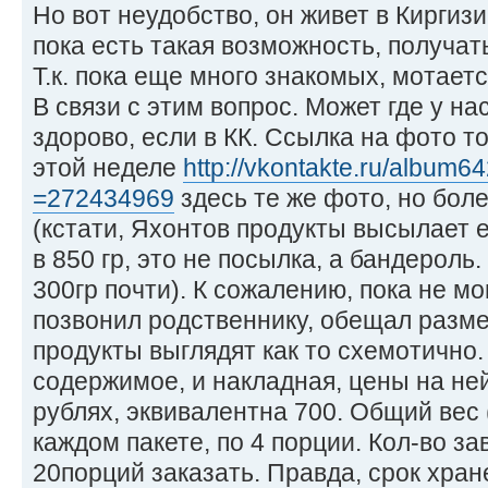
Но вот неудобство, он живет в Киргизи
пока есть такая возможность, получат
Т.к. пока еще много знакомых, мотаетс
В связи с этим вопрос. Может где у н
здорово, если в КК. Ссылка на фото то
этой неделе
http://vkontakte.ru/album6
=272434969
здесь те же фото, но бол
(кстати, Яхонтов продукты высылает е
в 850 гр, это не посылка, а бандероль
300гр почти). К сожалению, пока не мо
позвонил родственнику, обещал разме
продукты выглядят как то схемотично
содержимое, и накладная, цены на не
рублях, эквивалентна 700. Общий вес 
каждом пакете, по 4 порции. Кол-во за
20порций заказать. Правда, срок хран