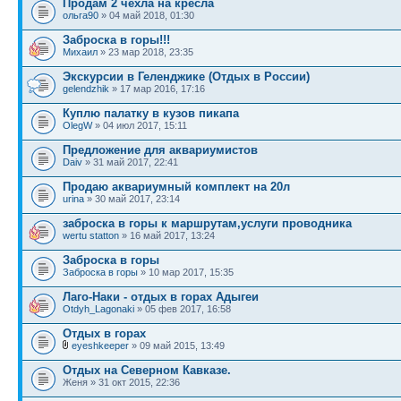
Продам 2 чехла на кресла
ольга90
» 04 май 2018, 01:30
Заброска в горы!!!
Михаил
» 23 мар 2018, 23:35
Экскурсии в Геленджике (Отдых в России)
gelendzhik
» 17 мар 2016, 17:16
Куплю палатку в кузов пикапа
OlegW
» 04 июл 2017, 15:11
Предложение для аквариумистов
Daiv
» 31 май 2017, 22:41
Продаю аквариумный комплект на 20л
urina
» 30 май 2017, 23:14
заброска в горы к маршрутам,услуги проводника
wertu statton
» 16 май 2017, 13:24
Заброска в горы
Заброска в горы
» 10 мар 2017, 15:35
Лаго-Наки - отдых в горах Адыгеи
Otdyh_Lagonaki
» 05 фев 2017, 16:58
Отдых в горах
eyeshkeeper
» 09 май 2015, 13:49
Отдых на Северном Кавказе.
Женя » 31 окт 2015, 22:36