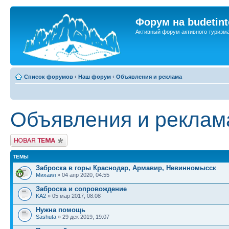
Форум на budetint
Активный форум активного туризм
Список форумов
‹
Наш форум
‹
Объявления и реклама
Объявления и реклам
Новая тема
ТЕМЫ
Заброска в горы Краснодар, Армавир, Невинномысск
Михаил
» 04 апр 2020, 04:55
Заброска и сопровождение
KA2
» 05 мар 2017, 08:08
Нужна помощь
Sashuta
» 29 дек 2019, 19:07