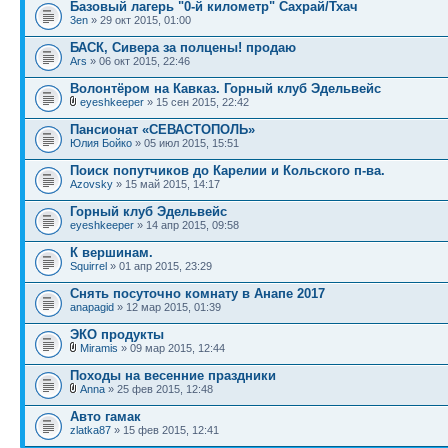
Базовый лагерь "0-й километр" Сахрай/Тхач
3en
» 29 окт 2015, 01:00
БАСК, Сивера за полцены! продаю
Ars
» 06 окт 2015, 22:46
Волонтёром на Кавказ. Горный клуб Эдельвейс
eyeshkeeper
» 15 сен 2015, 22:42
Пансионат «СЕВАСТОПОЛЬ»
Юлия Бойко
» 05 июл 2015, 15:51
Поиск попутчиков до Карелии и Кольского п-ва.
Azovsky
» 15 май 2015, 14:17
Горный клуб Эдельвейс
eyeshkeeper
» 14 апр 2015, 09:58
К вершинам.
Squirrel
» 01 апр 2015, 23:29
Снять посуточно комнату в Анапе 2017
anapagid
» 12 мар 2015, 01:39
ЭКО продукты
Miramis
» 09 мар 2015, 12:44
Походы на весенние праздники
Anna
» 25 фев 2015, 12:48
Авто гамак
zlatka87
» 15 фев 2015, 12:41