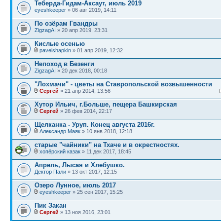
Теберда-Гидам-Аксаут, июль 2019
eyeshkeeper
» 06 авг 2019, 14:11
По озёрам Гвандры
ZigzagAI
» 20 апр 2019, 23:31
Кислые осенью
pavelshapkin
» 01 апр 2019, 12:32
Непоход в Безенги
ZigzagAI
» 20 дек 2018, 00:18
"Лохмачи" - цветы на Ставропольской возвышенности
Сергей
» 21 апр 2014, 13:56
Хутор Ильич, г.Больше, пещера Башкирская
Сергей
» 26 фев 2014, 22:17
Щелканка - Уруп. Конец августа 2016г.
Александр Маяк
» 10 янв 2018, 12:18
старые "чайники" на Тхаче и в окрестностях.
хопёрский казак
» 11 дек 2017, 18:45
Апрель, Лысая и Хлебушко.
Дектор Пали
» 13 окт 2017, 12:15
Озеро Лунное, июль 2017
eyeshkeeper
» 25 сен 2017, 15:25
Пик Закан
Сергей
» 13 ноя 2016, 23:01