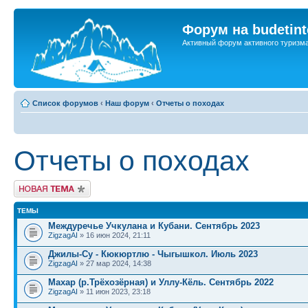
Форум на budetint
Активный форум активного туризм
Список форумов
‹
Наш форум
‹
Отчеты о походах
Отчеты о походах
Новая тема
ТЕМЫ
Междуречье Учкулана и Кубани. Сентябрь 2023
ZigzagAI
» 16 июн 2024, 21:11
Джилы-Су - Кюкюртлю - Чыгышкол. Июль 2023
ZigzagAI
» 27 мар 2024, 14:38
Махар (р.Трёхозёрная) и Уллу-Кёль. Сентябрь 2022
ZigzagAI
» 11 июн 2023, 23:18