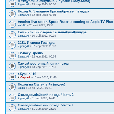
Междуречье Учкулана и Кубани (Уллу-Кама)
ZigzagAI
» 19 мар 2023, 00:00
Поход Ч. Западное Приэльбрусье. Гвандра
ZigzagAI
» 12 фев 2018, 00:01
Another live-action Speed Racer is coming to Apple TV Plus
kafa88
» 26 май 2022, 13:51
Семи(или 6-и)озёрье Кызыл-Ауш-Дуппура
ZigzagAI
» 10 май 2022, 00:19
2021. И снова Гвандра
ZigzagAI
» 07 мар 2022, 20:07
Тютюсу/Орелю
ZigzagAI
» 12 июн 2021, 00:35
Самый восточный Кичкинекол
ZigzagAI
» 13 мар 2021, 15:51
г.Куршо `16
Сергей
» 18 окт 2016, 21:46
Поход на Оштен в 4к (видео)
Valdis
» 13 сен 2020, 16:51
Околодомбайский поход. Часть 2
ZigzagAI
» 01 апр 2020, 14:41
Околодомбайский поход. Часть 1
ZigzagAI
» 31 мар 2020, 23:10