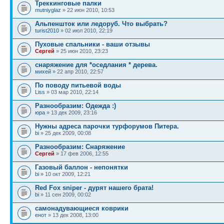
Треккинговые палки
mutniyglaz
» 22 июн 2010, 10:53
Альпеншток или ледоруб. Что выбрать?
turist2010
» 02 июл 2010, 22:19
Пуховые спальники - ваши отзывы
Сергей
» 25 июн 2010, 23:23
снаряжение для *оседлания * дерева.
михей
» 22 апр 2010, 22:57
По поводу питьевой воды
Liss
» 03 мар 2010, 22:14
Разнообразим: Одежда :)
юра
» 13 дек 2009, 23:16
Нужны адреса парочки турфорумов Питера.
bi
» 25 дек 2009, 00:08
Разнообразим: Снаряжение
Сергей
» 17 фев 2006, 12:55
Газовый баллон - непонятки
bi
» 10 окт 2009, 12:21
Red Fox sniper - дурят нашего брата!
bi
» 11 сен 2009, 00:02
самонадувающиеся коврики
енот
» 13 дек 2008, 13:00