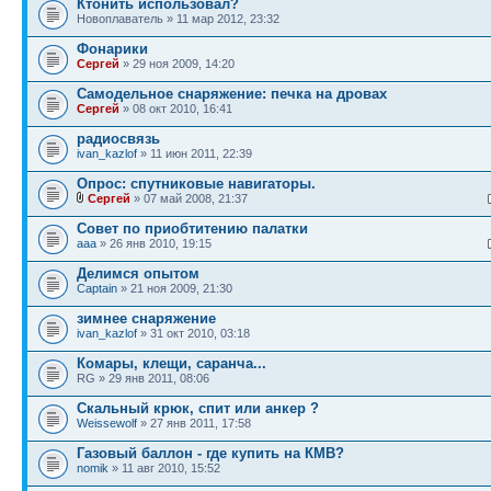
Ктонить использовал?
Новоплаватель » 11 мар 2012, 23:32
Фонарики
Сергей
» 29 ноя 2009, 14:20
Самодельное снаряжение: печка на дровах
Сергей
» 08 окт 2010, 16:41
радиосвязь
ivan_kazlof
» 11 июн 2011, 22:39
Опрос: спутниковые навигаторы.
Сергей
» 07 май 2008, 21:37
Совет по приобтитению палатки
ааа
» 26 янв 2010, 19:15
Делимся опытом
Captain
» 21 ноя 2009, 21:30
зимнее снаряжение
ivan_kazlof
» 31 окт 2010, 03:18
Комары, клещи, саранча...
RG » 29 янв 2011, 08:06
Скальный крюк, спит или анкер ?
Weissewolf
» 27 янв 2011, 17:58
Газовый баллон - где купить на КМВ?
nomik
» 11 авг 2010, 15:52