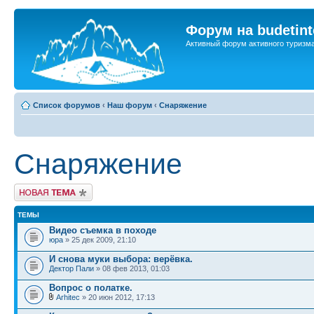
Форум на budetint
Активный форум активного туризм
Список форумов
‹
Наш форум
‹
Снаряжение
Снаряжение
Новая тема
ТЕМЫ
Видео съемка в походе
юра
» 25 дек 2009, 21:10
И снова муки выбора: верёвка.
Дектор Пали
» 08 фев 2013, 01:03
Вопрос о полатке.
Arhitec
» 20 июн 2012, 17:13