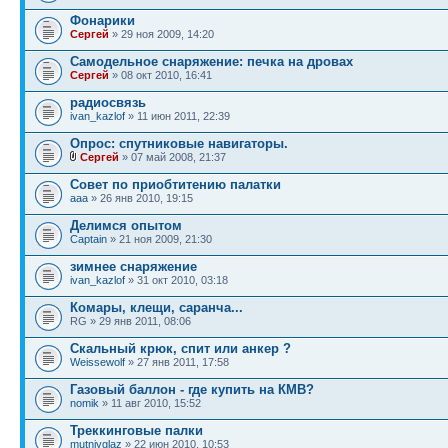
Фонарики
Сергей
» 29 ноя 2009, 14:20
Самодельное снаряжение: печка на дровах
Сергей
» 08 окт 2010, 16:41
радиосвязь
ivan_kazlof
» 11 июн 2011, 22:39
Опрос: спутниковые навигаторы.
Сергей
» 07 май 2008, 21:37
Совет по приобтитению палатки
ааа
» 26 янв 2010, 19:15
Делимся опытом
Captain
» 21 ноя 2009, 21:30
зимнее снаряжение
ivan_kazlof
» 31 окт 2010, 03:18
Комары, клещи, саранча...
RG » 29 янв 2011, 08:06
Скальный крюк, спит или анкер ?
Weissewolf
» 27 янв 2011, 17:58
Газовый баллон - где купить на КМВ?
nomik
» 11 авг 2010, 15:52
Треккинговые палки
mutniyglaz
» 22 июн 2010, 10:53