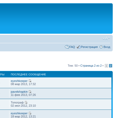
FAQ
Регистрация
Вход
Тем: 50 •
Страница
2
из
2
•
1
2
ТРЫ
ПОСЛЕДНЕЕ СООБЩЕНИЕ
eyeshkeeper
5
08 мар 2013, 17:32
pavelshapkin
9
11 фев 2013, 07:26
Топограф
1
02 июл 2012, 23:10
eyeshkeeper
7
18 мар 2012, 13:21