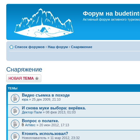
Форум на budetint
Активный форум активного туризм
Список форумов
‹
Наш форум
‹
Снаряжение
Снаряжение
Новая тема
ТЕМЫ
Видео съемка в походе
юра
» 25 дек 2009, 21:10
И снова муки выбора: верёвка.
Дектор Пали
» 08 фев 2013, 01:03
Вопрос о полатке.
Arhitec
» 20 июн 2012, 17:13
Ктонить использовал?
Новоплаватель » 11 мар 2012, 23:32