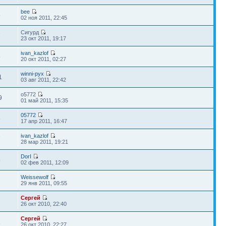
bee
6
02 ноя 2011, 22:45
Сигурд
7
23 окт 2011, 19:17
ivan_kazlof
6
20 окт 2011, 02:27
winni-pyx
1
03 авг 2011, 22:42
o5772
9
01 май 2011, 15:35
05772
6
17 апр 2011, 16:47
ivan_kazlof
7
28 мар 2011, 19:21
DorI
8
02 фев 2011, 12:09
Weissewolf
29 янв 2011, 09:55
Сергей
26 окт 2010, 22:40
Сергей
1
26 окт 2010, 22:27