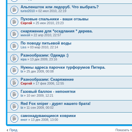
Альпеншток или ледоруб. Что выбрать?
turist2010
» 02 июл 2010, 22:19
Пуховые спальники - ваши отзывы
Сергей
» 25 июн 2010, 23:23
снаряжение для *оседлания * дерева.
михей
» 22 апр 2010, 22:57
По поводу питьевой воды
Liss
» 03 мар 2010, 22:14
Разнообразим: Одежда :)
юра
» 13 дек 2009, 23:16
Нужны адреса парочки турфорумов Питера.
bi
» 25 дек 2009, 00:08
Разнообразим: Снаряжение
Сергей
» 17 фев 2006, 12:55
Газовый баллон - непонятки
bi
» 10 окт 2009, 12:21
Red Fox sniper - дурят нашего брата!
bi
» 11 сен 2009, 00:02
самонадувающиеся коврики
енот
» 13 дек 2008, 13:00
Пред.
Показать 