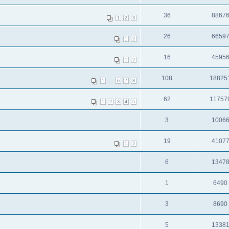
36
8867
1
2
3
26
6659
1
2
16
4595
1
2
108
18825
...
1
6
7
8
62
11757
1
2
3
4
5
3
1006
19
4107
1
2
6
1347
1
6490
3
8690
5
1338