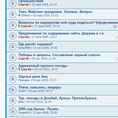
Происшествия
Сергей
» 22 май 2006, 15:15
Тхач. Майские праздники. Узловое. Вопрос.
Orfeus
» 31 мар 2019, 21:53
Вопросы по маршрутам или куда податься? (продолжени
Сергей
» 17 фев 2006, 13:16
Предложения по содержанию сайта, форума и т.п.
Сергей
» 17 фев 2006, 13:17
Где растёт черника?
taras999
» 13 сен 2009, 16:46
Поборы и запреты. Составляем черный список.
Сергей
» 09 авг 2006, 11:44
Адекватный прогноз погоды
Сергей
» 02 окт 2011, 20:47
Ущелье реки Ажу
Пеккарь
» 05 авг 2016, 15:27
Тхачи, каньоны, пещеры
ILIAP
» 18 апр 2016, 00:37
Тур. походы в Домбай, Архыз, Приэльбрусье.
jeka
» 03 ноя 2015, 12:44
1991 год Архыз - Пьхия.
Андрей1 » 31 дек 2008, 15:56