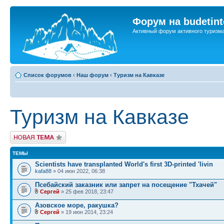
Форум на budetint
Активный форум активного туризм
Список форумов
‹
Наш форум
‹
Туризм на Кавказе
Туризм на Кавказе
Новая тема
ТЕМЫ
Scientists have transplanted World's first 3D-printed 'livin
kafa88
» 04 июн 2022, 06:38
Псебайский заказник или запрет на посещение "Тхачей"
Сергей
» 25 фев 2018, 23:47
Азовское море, ракушка?
Сергей
» 19 июн 2014, 23:24