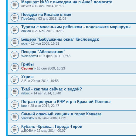
Маршрут №30 с выходом на п.Аше? помогите
alex83 » 13 июн 2014, 01:18
Поездка на Кислые в мае
Псебаец
» 03 апр 2013, 11:08
Туризм с маленьким ребенком - подскажите маршруты
enkidu
» 29 май 2015, 16:15
Бещера "Бабушкины окна" Кисловодск
юра
» 13 ноя 2008, 15:31
Пещера "Абсолютная"
Weissewolf
» 07 фев 2011, 17:43
Грибы
Сергей
» 16 сен 2009, 10:23
Утриш
А.В. » 20 окт 2014, 10:55
Тхаб - как там сейчас с водой?
ilsbox
» 14 авг 2014, 13:40
Погран-пропуск в КЧР и р-н Красной Поляны
bee
» 28 июн 2014, 22:47
Самый опасный хищник в горах Кавказа
Vladislav
» 07 май 2006, 17:21
Кубань -Крым.... Города -Герои
д.ВОВА » 22 мар 2014, 00:07