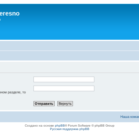
eresno
а
чном разделе, то
Наша кома
Создано на основе
phpBB
® Forum Software © phpBB Group
Русская поддержка phpBB