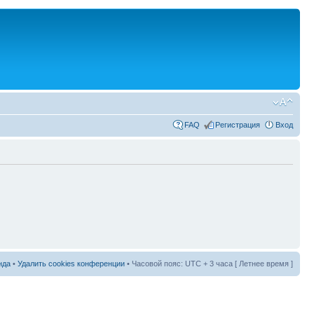
FAQ
Регистрация
Вход
нда
•
Удалить cookies конференции
• Часовой пояс: UTC + 3 часа [ Летнее время ]