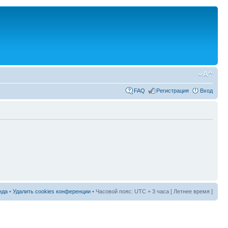
FAQ
Регистрация
Вход
нда
•
Удалить cookies конференции
• Часовой пояс: UTC + 3 часа [ Летнее время ]