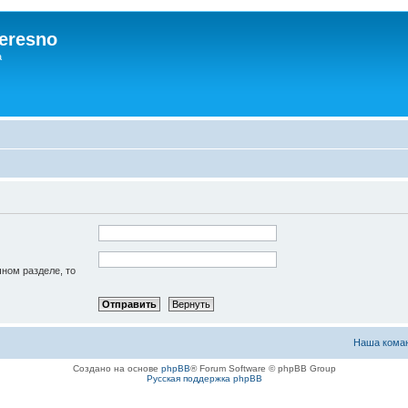
eresno
а
чном разделе, то
Наша кома
Создано на основе
phpBB
® Forum Software © phpBB Group
Русская поддержка phpBB