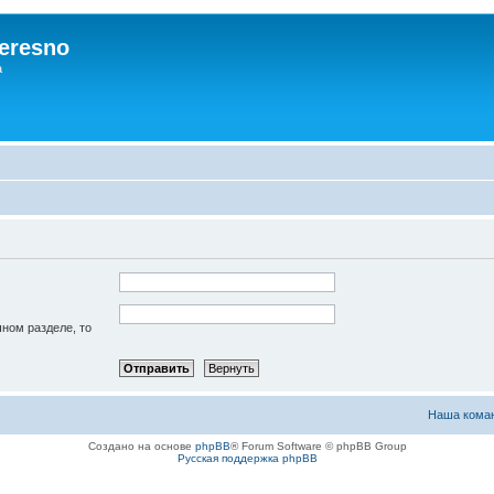
eresno
а
чном разделе, то
Наша кома
Создано на основе
phpBB
® Forum Software © phpBB Group
Русская поддержка phpBB