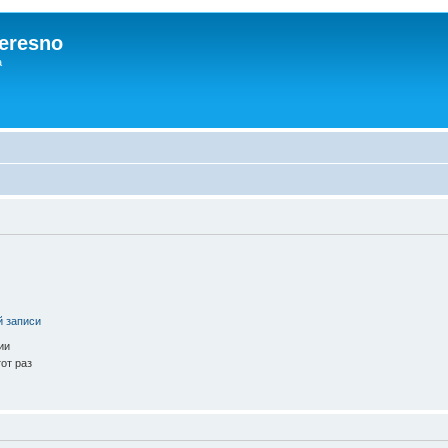
eresno
а
й записи
ии
от раз