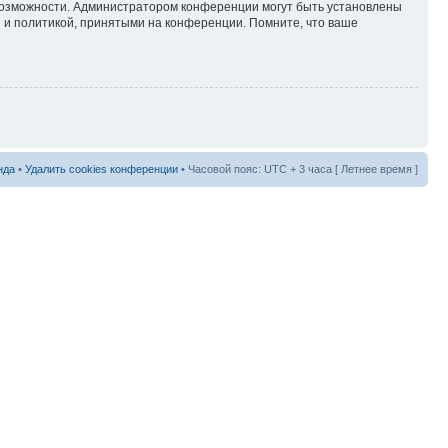
 возможности. Администратором конференции могут быть установлены
 и политикой, принятыми на конференции. Помните, что ваше
нда
•
Удалить cookies конференции
• Часовой пояс: UTC + 3 часа [ Летнее время ]