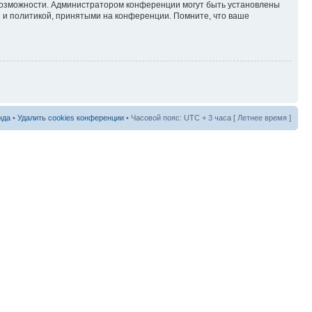
 возможности. Администратором конференции могут быть установлены
 и политикой, принятыми на конференции. Помните, что ваше
нда
•
Удалить cookies конференции
• Часовой пояс: UTC + 3 часа [ Летнее время ]