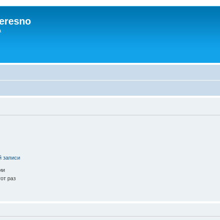
eresno
а
й записи
ии
от раз