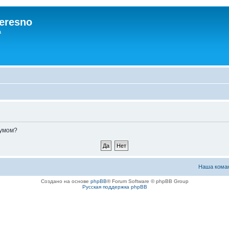
eresno
а
румом?
Наша кома
Создано на основе
phpBB
® Forum Software © phpBB Group
Русская поддержка phpBB