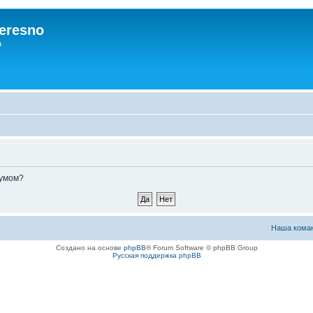
eresno
а
румом?
Наша кома
Создано на основе
phpBB
® Forum Software © phpBB Group
Русская поддержка phpBB