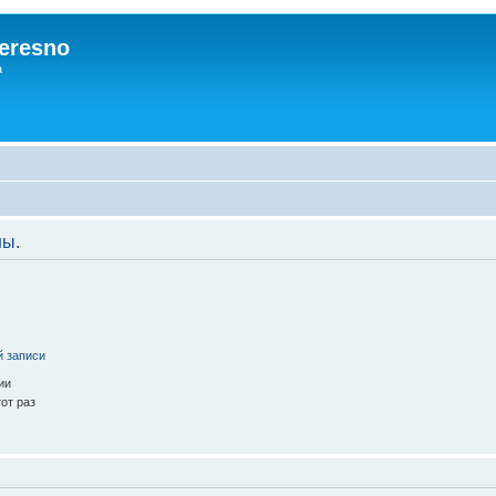
eresno
а
ны.
й записи
ии
от раз