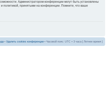
 возможности. Администратором конференции могут быть установлены
 и политикой, принятыми на конференции. Помните, что ваше
нда
•
Удалить cookies конференции
• Часовой пояс: UTC + 3 часа [ Летнее время ]