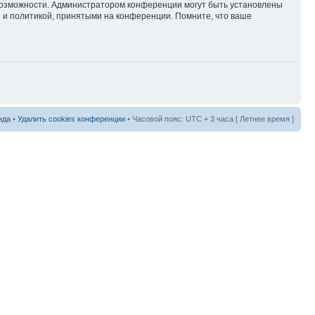
 возможности. Администратором конференции могут быть установлены
 и политикой, принятыми на конференции. Помните, что ваше
нда
•
Удалить cookies конференции
• Часовой пояс: UTC + 3 часа [ Летнее время ]