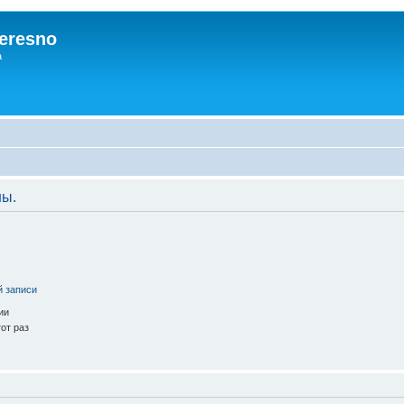
eresno
а
ны.
й записи
ии
от раз