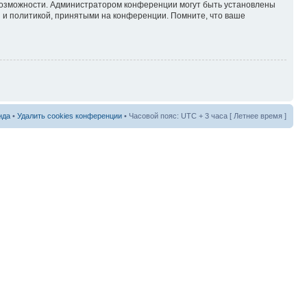
 возможности. Администратором конференции могут быть установлены
 и политикой, принятыми на конференции. Помните, что ваше
нда
•
Удалить cookies конференции
• Часовой пояс: UTC + 3 часа [ Летнее время ]