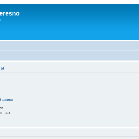
eresno
а
ны.
й записи
ии
от раз