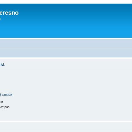
eresno
а
ны.
й записи
ии
от раз