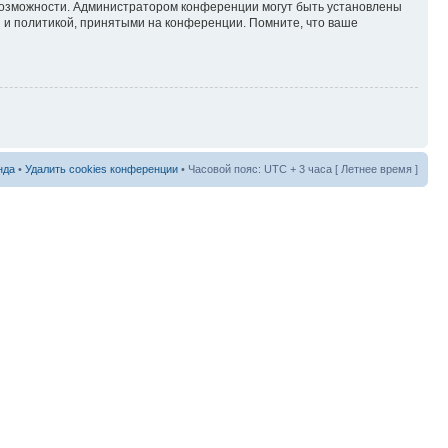
 возможности. Администратором конференции могут быть установлены
 и политикой, принятыми на конференции. Помните, что ваше
нда
•
Удалить cookies конференции
• Часовой пояс: UTC + 3 часа [ Летнее время ]