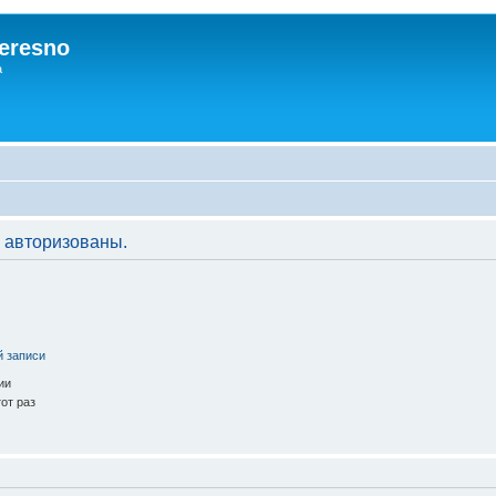
eresno
а
 авторизованы.
й записи
ии
от раз