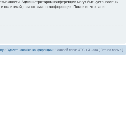
 возможности. Администратором конференции могут быть установлены
 и политикой, принятыми на конференции. Помните, что ваше
нда
•
Удалить cookies конференции
• Часовой пояс: UTC + 3 часа [ Летнее время ]