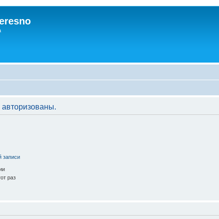
eresno
а
 авторизованы.
й записи
ии
от раз