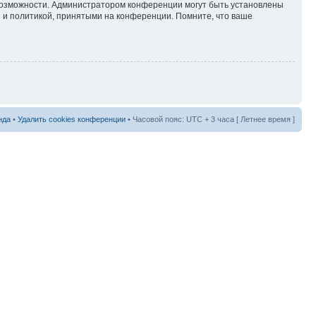
 возможности. Администратором конференции могут быть установлены
 и политикой, принятыми на конференции. Помните, что ваше
нда
•
Удалить cookies конференции
• Часовой пояс: UTC + 3 часа [ Летнее время ]