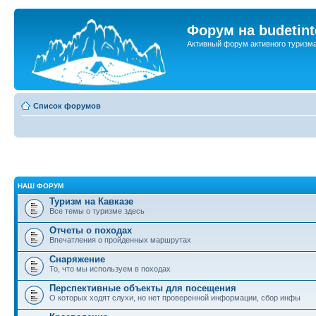
Форум на budetint
Активный форум активного туризм
Список форумов
НАШ ФОРУМ
Туризм на Кавказе
Все темы о туризме здесь
Отчеты о походах
Впечатления о пройденных маршрутах
Снаряжение
То, что мы используем в походах
Перспективные объекты для посещения
О которых ходят слухи, но нет проверенной информации, сбор инфы