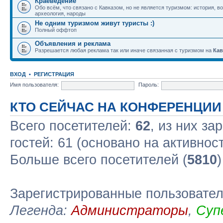
Краеведение
Обо всём, что связано с Кавказом, но не является туризмом: история, в
археология, народы
Не одним туризмом живут туристы :)
Полный оффтоп
Объявления и реклама
Разрешается любая реклама так или иначе связанная с туризмом на
Кав
ВХОД
•
РЕГИСТРАЦИЯ
Имя пользователя:
Пароль:
КТО СЕЙЧАС НА КОНФЕРЕНЦИИ
Всего посетителей:
62
, из них за
гостей: 61 (основано на активнос
Больше всего посетителей (
5810
Зарегистрированные пользовате
Легенда:
Администраторы
,
Суп