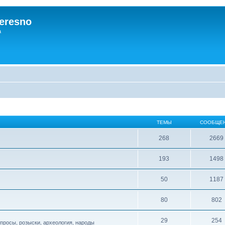
eresno
а
ТЕМЫ
СООБЩЕ
268
2669
193
1498
50
1187
80
802
29
254
опросы, розыски, археология, народы