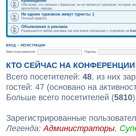
Краеведение
Обо всём, что связано с Кавказом, но не является туризмом: история, в
археология, народы
Не одним туризмом живут туристы :)
Полный оффтоп
Объявления и реклама
Разрешается любая реклама так или иначе связанная с туризмом на
Кав
ВХОД
•
РЕГИСТРАЦИЯ
Имя пользователя:
Пароль:
КТО СЕЙЧАС НА КОНФЕРЕНЦИИ
Всего посетителей:
48
, из них за
гостей: 47 (основано на активнос
Больше всего посетителей (
5810
Зарегистрированные пользовате
Легенда:
Администраторы
,
Суп