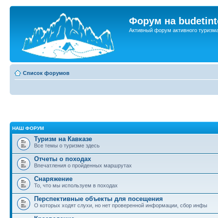
Форум на budetint
Активный форум активного туризм
Список форумов
НАШ ФОРУМ
Туризм на Кавказе
Все темы о туризме здесь
Отчеты о походах
Впечатления о пройденных маршрутах
Снаряжение
То, что мы используем в походах
Перспективные объекты для посещения
О которых ходят слухи, но нет проверенной информации, сбор инфы