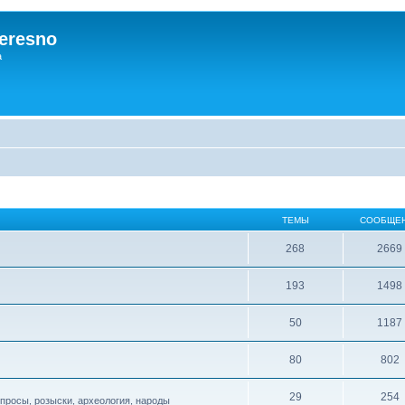
eresno
а
ТЕМЫ
СООБЩЕ
268
2669
193
1498
50
1187
80
802
29
254
опросы, розыски, археология, народы