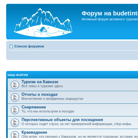
Форум на budetint
Активный форум активного туризм
Список форумов
НАШ ФОРУМ
Туризм на Кавказе
Все темы о туризме здесь
Отчеты о походах
Впечатления о пройденных маршрутах
Снаряжение
То, что мы используем в походах
Перспективные объекты для посещения
О которых ходят слухи, но нет проверенной информации, сбор инфы
Краеведение
Обо всём, что связано с Кавказом, но не является туризмом: история, в