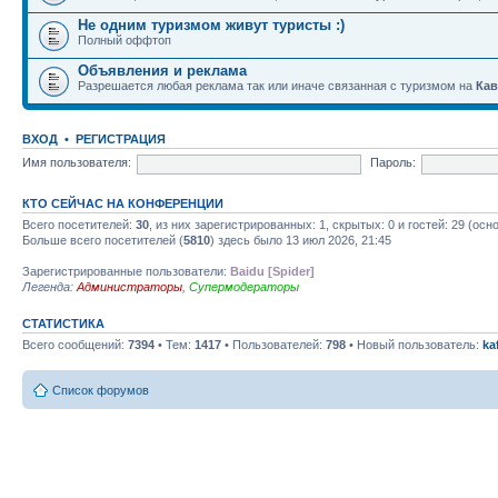
Не одним туризмом живут туристы :)
Полный оффтоп
Объявления и реклама
Разрешается любая реклама так или иначе связанная с туризмом на
Кав
ВХОД
•
РЕГИСТРАЦИЯ
Имя пользователя:
Пароль:
КТО СЕЙЧАС НА КОНФЕРЕНЦИИ
Всего посетителей:
30
, из них зарегистрированных: 1, скрытых: 0 и гостей: 29 (ос
Больше всего посетителей (
5810
) здесь было 13 июл 2026, 21:45
Зарегистрированные пользователи:
Baidu [Spider]
Легенда:
Администраторы
,
Супермодераторы
СТАТИСТИКА
Всего сообщений:
7394
• Тем:
1417
• Пользователей:
798
• Новый пользователь:
ka
Список форумов