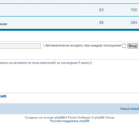
63
700
99
284
казе
|
Автоматически входить при каждом посещении
новано на активности пользователей за последние 5 минут)
fa88
Наша кома
Создано на основе
phpBB
® Forum Software © phpBB Group
Русская поддержка phpBB