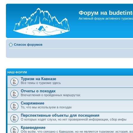
Форум на budetint
Активный форум активного туризм
Список форумов
НАШ ФОРУМ
Туризм на Кавказе
Все темы о туризме здесь
Отчеты о походах
Впечатления о пройденных маршрутах
Снаряжение
То, что мы используем в походах
Перспективные объекты для посещения
О которых ходят слухи, но нет проверенной информации, сбор инфы
Краеведение
Обо всём, что связано с Кавказом, но не является туризмом: история, в