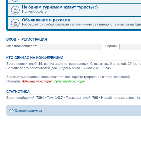
Не одним туризмом живут туристы :)
Полный оффтоп
Объявления и реклама
Разрешается любая реклама так или иначе связанная с туризмом на
Кав
ВХОД
•
РЕГИСТРАЦИЯ
Имя пользователя:
Пароль:
КТО СЕЙЧАС НА КОНФЕРЕНЦИИ
Всего посетителей:
19
, из них зарегистрированных: 0, скрытых: 0 и гостей: 19 (ос
Больше всего посетителей (
5810
) здесь было 13 июл 2026, 21:45
Зарегистрированные пользователи: нет зарегистрированных пользователей
Легенда:
Администраторы
,
Супермодераторы
СТАТИСТИКА
Всего сообщений:
7394
• Тем:
1417
• Пользователей:
798
• Новый пользователь:
ka
Список форумов