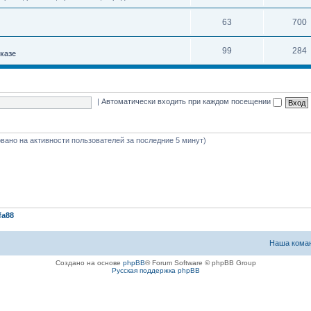
63
700
99
284
казе
|
Автоматически входить при каждом посещении
новано на активности пользователей за последние 5 минут)
fa88
Наша кома
Создано на основе
phpBB
® Forum Software © phpBB Group
Русская поддержка phpBB