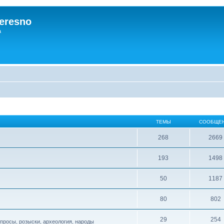
eresno
а
ТЕМЫ
СООБЩЕ
268
2669
193
1498
50
1187
80
802
29
254
опросы, розыски, археология, народы