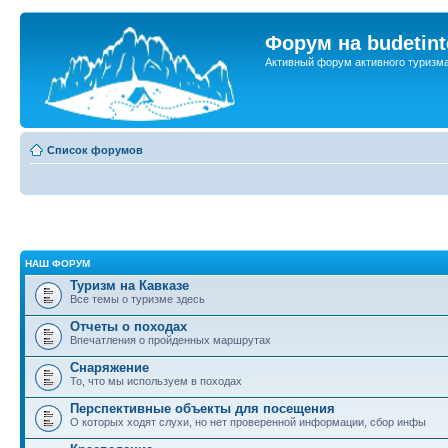
Форум на budetint
Активный форум активного туризм
Список форумов
НАШ ФОРУМ
Туризм на Кавказе
Все темы о туризме здесь
Отчеты о походах
Впечатления о пройденных маршрутах
Снаряжение
То, что мы используем в походах
Перспективные объекты для посещения
О которых ходят слухи, но нет проверенной информации, сбор инфы