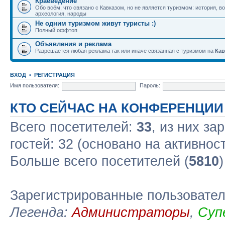
Краеведение
Обо всём, что связано с Кавказом, но не является туризмом: история, в
археология, народы
Не одним туризмом живут туристы :)
Полный оффтоп
Объявления и реклама
Разрешается любая реклама так или иначе связанная с туризмом на
Кав
ВХОД
•
РЕГИСТРАЦИЯ
Имя пользователя:
Пароль:
КТО СЕЙЧАС НА КОНФЕРЕНЦИИ
Всего посетителей:
33
, из них за
гостей: 32 (основано на активнос
Больше всего посетителей (
5810
Зарегистрированные пользовате
Легенда:
Администраторы
,
Суп